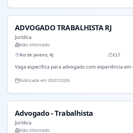
identificar gargalos, propor melhorias de processo e
ADVOGADO TRABALHISTA RJ
Jurídica
Não informado
Rio de Janeiro
,
RJ
CLT
Vaga específica para advogado com experiência em di
Publicada em
20/07/2026
Advogado - Trabalhista
Jurídica
Não informado