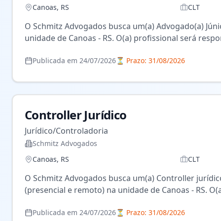
Canoas
,
RS
CLT
O Schmitz Advogados busca um(a) Advogado(a) Júnior
unidade de Canoas - RS. O(a) profissional será responsável pela condução processual das causas do escritório, elaborando peças jurídicas, participando de
audiências, atendendo clientes e construindo estr
Publicada em
24/07/2026
⏳ Prazo:
31/08/2026
com a qualidade da entrega. Buscamos um perfil júnior, com boa base jurídica e vontade de se desenvolver na prática advocatícia, atuando lado a lado com a equipe
sênior do escritório.
Controller Jurídico
Jurídico/Controladoria
Schmitz Advogados
Canoas
,
RS
CLT
O Schmitz Advogados busca um(a) Controller jurídico
(presencial e remoto) na unidade de Canoas - RS. O(a) profissional será responsável pela gestão de prazos e processos em múltiplos sistemas, elaboração e
protocolo de petições (inclusive com uso de certifi
Publicada em
24/07/2026
⏳ Prazo:
31/08/2026
autonomia, organização e senso de prioridade. Buscamos um perfil pleno ou sênior, com sólida experiência em rotinas de controladoria jurídica, capaz de