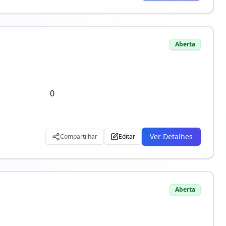
Aberta
0
Ver Detalhes
Compartilhar
Editar
Aberta