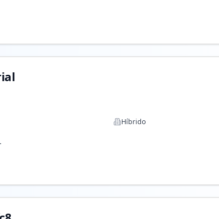
ial
Híbrido
.
c8