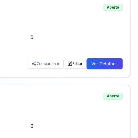
Aberta
0
Ver Detalhes
Compartilhar
Editar
Aberta
0