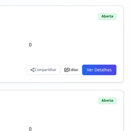
Aberta
0
Ver Detalhes
Compartilhar
Editar
Aberta
0