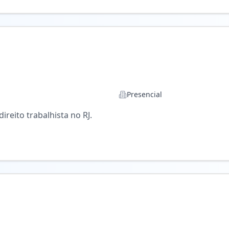
 apoiar a equipe na resolução de dúvidas do dia a dia.
Presencial
reito trabalhista no RJ.